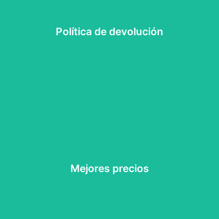
Política de devolución según pedido
Política de devolución
Política de devolución
Garantizamos los mejores precios del mercado
Mejores precios
Mejores precios