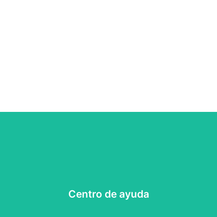
Contacta con nosotros a través de nuestras redes sociales
Centro de ayuda
Centro de ayuda