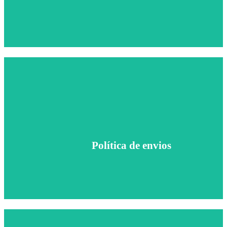
Envío gratuito para pedidos superiores a 100€
Política de envío
Política de envios