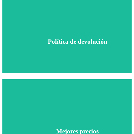
Política de devolución según pedido
Política de devolución
Política de devolución
Garantizamos los mejores precios del mercado
Mejores precios
Mejores precios