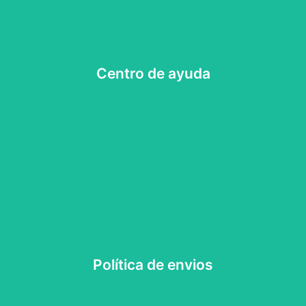
sociales
Contacta con nosotros a través de nuestras redes
Centro de ayuda
Centro de ayuda
Envío gratuito para pedidos superiores a 100€
Política de envios
Política de envío