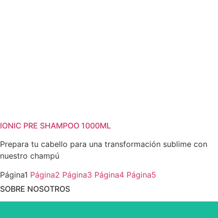
IONIC PRE SHAMPOO 1000ML
Prepara tu cabello para una transformación sublime con
nuestro champú
Página
1
Página
2
Página
3
Página
4
Página
5
SOBRE NOSOTROS