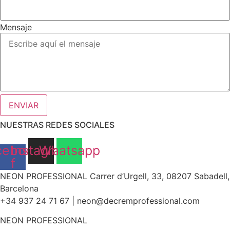
Mensaje
ENVIAR
NUESTRAS REDES SOCIALES
cebook-
Instagram
Whatsapp
f
NEON PROFESSIONAL Carrer d’Urgell, 33, 08207 Sabadell,
Barcelona
+34
937 24 71 67
| neon@decremprofessional.com
NEON PROFESSIONAL