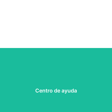
Contacta con nosotros a través de nuestras redes sociales
Centro de ayuda
Centro de ayuda